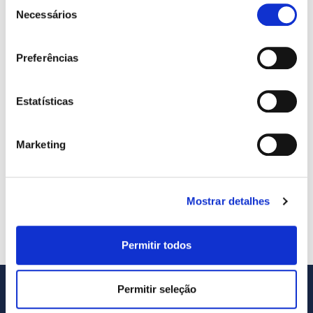
Seleção
Necessários
de
consentimento
Preferências
Estatísticas
Marketing
Standard
€
175.00
/ month and a
€
1,900.00
sign-up fee
Mostrar detalhes
Select options
Permitir todos
Permitir seleção