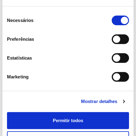
Seleção
Necessários
de
consentimento
Preferências
Julho 20, 2023
Guia Completo: IRC em Portugal - Regras e
Estatísticas
Implicações para as Empresas
Marketing
Mostrar detalhes
Permitir todos