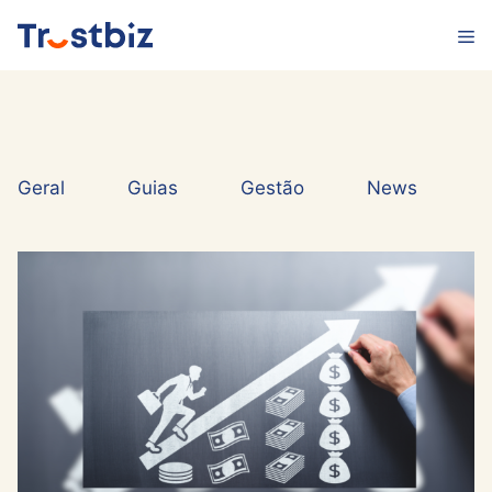
Saltar
M
para
o
conteúdo
Geral
Guias
Gestão
News
S