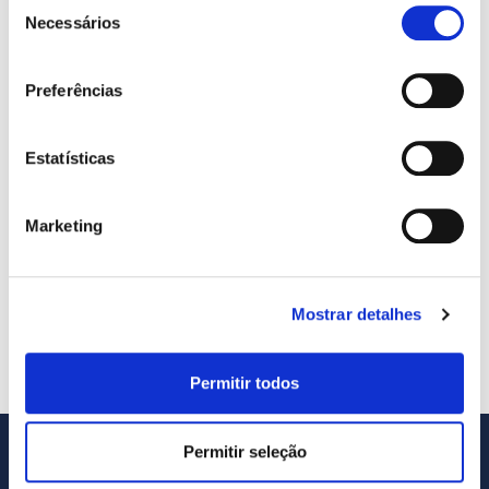
Seleção
Necessários
de
consentimento
Preferências
Estatísticas
Marketing
Standard
€
175.00
/ month and a
€
1,500.00
sign-up fee
Mostrar detalhes
Select options
Permitir todos
Permitir seleção