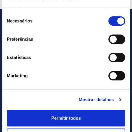
Seleção
Necessários
de
consentimento
Preferências
Estatísticas
Marketing
SUBSCREVA NOSSA NEWSLETTER
Subscribe
Mostrar detalhes
newsletter
Permitir todos
Eu li e concordo com o site
política de privacidade
e
Termos e Condições.
.