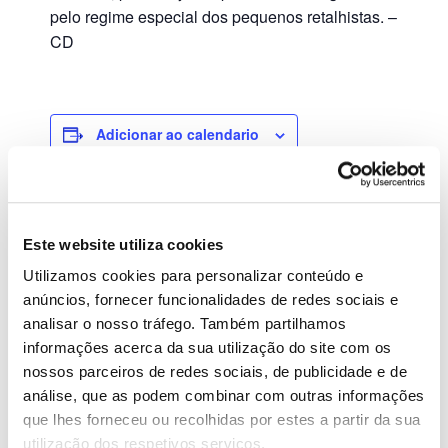
pelo regime especial dos pequenos retalhistas. –
CD
Adicionar ao calendario
DETALHES
Este website utiliza cookies
Data:
Utilizamos cookies para personalizar conteúdo e
Agosto 31, 2023
anúncios, fornecer funcionalidades de redes sociais e
analisar o nosso tráfego. Também partilhamos
Hora:
00:00 - 23:59
informações acerca da sua utilização do site com os
nossos parceiros de redes sociais, de publicidade e de
análise, que as podem combinar com outras informações
SELO
SAFT
que lhes forneceu ou recolhidas por estes a partir da sua
utilização dos respetivos serviços.