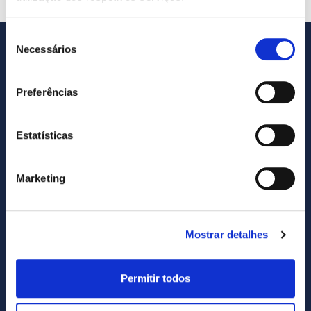
Seleção
Necessários
de
consentimento
Preferências
Estatísticas
Marketing
SUBSCREVA NOSSA NEWSLETTER
Subscribe
Mostrar detalhes
newsletter
Permitir todos
Eu li e concordo com o site
política de privacidade
e
Termos e Condições.
.