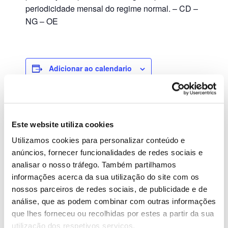
periodicidade mensal do regime normal. – CD –
NG – OE
Adicionar ao calendario
DETALHES
Este website utiliza cookies
Data:
Utilizamos cookies para personalizar conteúdo e
Outubro 25, 2023
anúncios, fornecer funcionalidades de redes sociais e
analisar o nosso tráfego. Também partilhamos
Hora:
00:00 - 23:59
informações acerca da sua utilização do site com os
nossos parceiros de redes sociais, de publicidade e de
análise, que as podem combinar com outras informações
IRS – IRC
IUC
que lhes forneceu ou recolhidas por estes a partir da sua
utilização dos respetivos serviços.