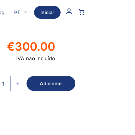
og
PT
Iniciar
€
300.00
IVA não incluído
+
Adicionar
ade