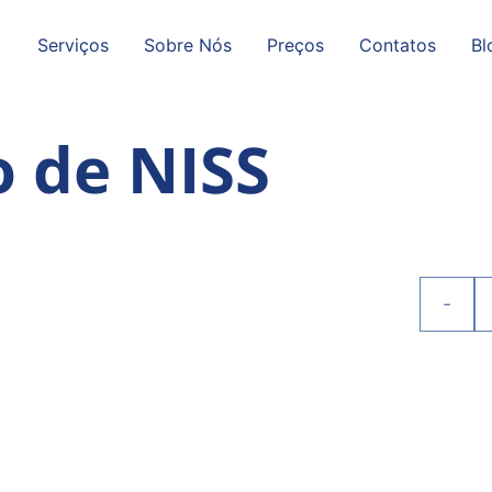
Serviços
Sobre Nós
Preços
Contatos
Bl
o de NISS
-
Quantid
de
NISS
Request