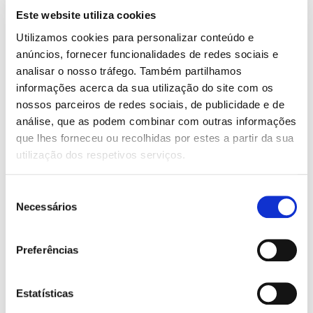
Marque já uma consulta gratuita!
Este website utiliza cookies
Utilizamos cookies para personalizar conteúdo e
anúncios, fornecer funcionalidades de redes sociais e
analisar o nosso tráfego. Também partilhamos
informações acerca da sua utilização do site com os
Contas Bancárias
*
Processamento Salarial
*
nossos parceiros de redes sociais, de publicidade e de
Número de contas bancárias para trabalho
Número de trabalhadores
análise, que as podem combinar com outras informações
que lhes forneceu ou recolhidas por estes a partir da sua
utilização dos respetivos serviços.
Inventário
*
Faturação
*
Seleção
Necessita de controlo de inventário?
Quer delegar trabalho de faturação?
Necessários
de
consentimento
Preferências
Quantidade
Subscrever
de
Premium
Estatísticas