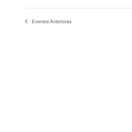
d
a
t
e
Eventos
Anteriores
.