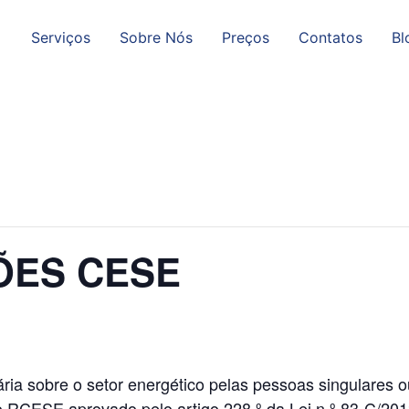
Serviços
Sobre Nós
Preços
Contatos
Bl
ÕES CESE
ária sobre o setor energético pelas pessoas singulares o
º do RCESE aprovado pelo artigo 228.º da Lei n.º 83-C/2