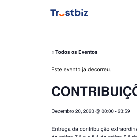
Saltar
para
o
conteúdo
« Todos os Eventos
Este evento já decorreu.
CONTRIBUIÇ
Dezembro 20, 2023 @ 00:00
-
23:59
Entrega da contribuição extraordin
do artigo 7.º e n.º 1 do artigo 8.