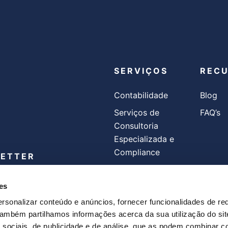
SERVIÇOS
REC
Contabilidade
Blog
Serviços de
FAQ’s
Consultoria
Especializada e
Compliance
LETTER
Faturação
es
Processamento
SIGA-NOS
Salarial
rsonalizar conteúdo e anúncios, fornecer funcionalidades de re
 Também partilhamos informações acerca da sua utilização do si
privacidade
e
Termos e
 sociais, de publicidade e de análise, que as podem combinar c