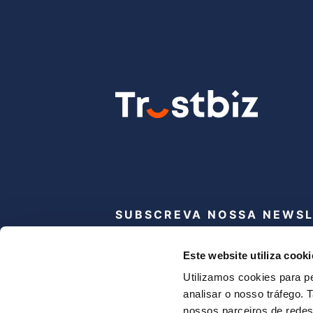
SUBSCREVA NOSSA NEWS
Subscribe
Este website utiliza cooki
newsletter
Utilizamos cookies para pe
analisar o nosso tráfego.
Eu li e concordo com o site
política de 
nossos parceiros de redes