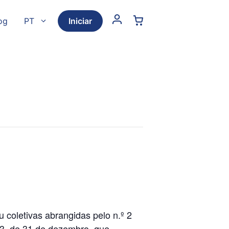
og
PT
Iniciar
u coletivas abrangidas pelo n.º 2
013, de 31 de dezembro, que