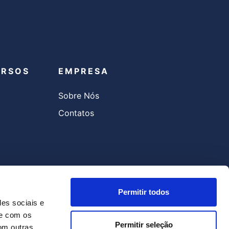
URSOS
EMPRESA
Sobre Nós
Contatos
Permitir todos
des sociais e
te com os
Permitir seleção
om outras