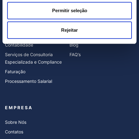
Eu li e concordo com o site
política de privacidade
e
Termos e Condições.
.
Permitir seleção
Rejeitar
SERVIÇOS
RECURSOS
Contabilidade
Blog
Serviços de Consultoria
FAQ’s
Especializada e Compliance
Faturação
Processamento Salarial
EMPRESA
Sobre Nós
Contatos