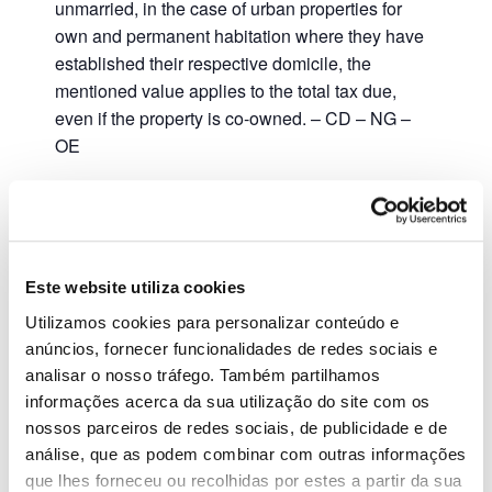
unmarried, in the case of urban properties for
own and permanent habitation where they have
established their respective domicile, the
mentioned value applies to the total tax due,
even if the property is co-owned. – CD – NG –
OE
Adicionar ao calendario
Este website utiliza cookies
Utilizamos cookies para personalizar conteúdo e
anúncios, fornecer funcionalidades de redes sociais e
DETALHES
analisar o nosso tráfego. Também partilhamos
Data:
informações acerca da sua utilização do site com os
Novembro 30, 2023
nossos parceiros de redes sociais, de publicidade e de
análise, que as podem combinar com outras informações
IVA (3º Trimestre - regime normal)
SAFT
que lhes forneceu ou recolhidas por estes a partir da sua