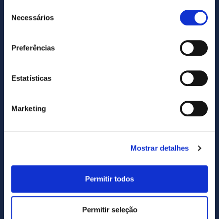
Seleção
Necessários
de
consentimento
Preferências
Estatísticas
SUBSCREVA NOSSA NEWSLETTER
Marketing
Subscribe
newsletter
Mostrar detalhes
Eu li e concordo com o site
política de privacidade
e
Permitir todos
Termos e Condições.
.
Permitir seleção
SERVIÇOS
RECURSOS