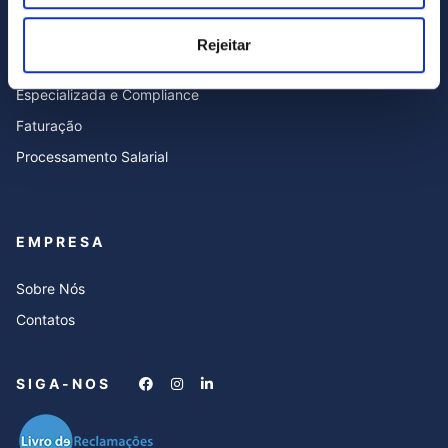
Contabilidade
Blog
Rejeitar
Serviços de Consultoria
FAQ’s
Especializada e Compliance
Faturação
Processamento Salarial
EMPRESA
Sobre Nós
Contatos
SIGA-NOS