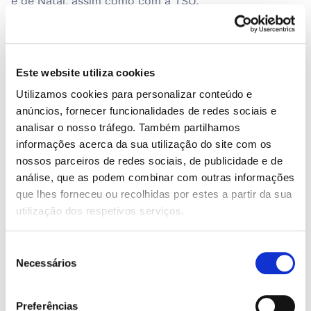
e de Natal, assim como com a TSU.
Conclusão:
Este website utiliza cookies
Utilizamos cookies para personalizar conteúdo e
Este aumento tem um impacto direto na vida de
anúncios, fornecer funcionalidades de redes sociais e
milhares de trabalhadores em Portugal.
analisar o nosso tráfego. Também partilhamos
No geral pode aumentar a motivação dos
informações acerca da sua utilização do site com os
nossos parceiros de redes sociais, de publicidade e de
trabalhadores e melhorar a sua qualidade de vida, mas
análise, que as podem combinar com outras informações
também tem implicações económicas, principalmente
que lhes forneceu ou recolhidas por estes a partir da sua
para empresas, em específico, pequenas e médias
utilização dos respetivos serviços.
empresas que poderão vir a enfrentar desafios
financeiros extra devido ao aumento dos custos
Seleção
laborais que podem pressionar as margens de lucro.
Necessários
de
Resumindo, o aumento do Salário Mínimo Nacional é
consentimento
uma medida necessária e que promove a melhoria das
Preferências