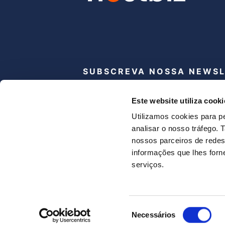
SUBSCREVA NOSSA NEWS
Subscribe
Este website utiliza cooki
newsletter
Utilizamos cookies para pe
analisar o nosso tráfego.
Eu li e concordo com o site
política de 
nossos parceiros de redes
Condições.
.
informações que lhes forne
serviços.
Termos e Condições da Conta Online
Seleção
Necessários
Política de privacidade
de