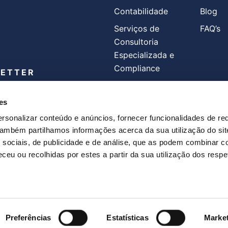
Contabilidade
Blog
Serviços de
FAQ’s
Consultoria
Especializada e
Compliance
LETTER
Faturação
es
Processamento
SIGA-NOS
Salarial
rsonalizar conteúdo e anúncios, fornecer funcionalidades de re
 Também partilhamos informações acerca da sua utilização do si
privacidade
e
Termos e
 sociais, de publicidade e de análise, que as podem combinar c
ceu ou recolhidas por estes a partir da sua utilização dos respe
Copyright
Preferências
Estatísticas
Marke
2026