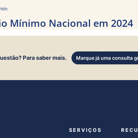
min
io Mínimo Nacional em 2024
uestão? Para saber mais.
Marque já uma consulta gr
SERVIÇOS
REC