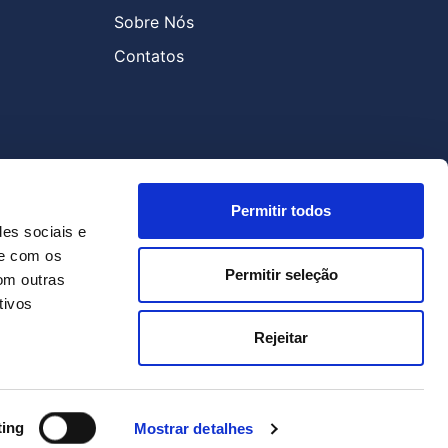
Sobre Nós
Contatos
Permitir todos
des sociais e
te com os
Permitir seleção
om outras
tivos
Rejeitar
ting
Mostrar detalhes